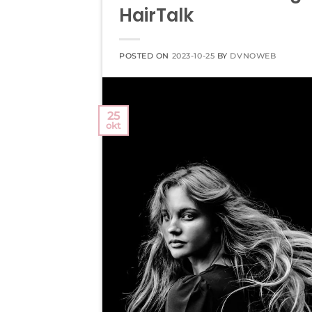
HairTalk
POSTED ON
2023-10-25
BY
DVNOWEB
25
okt