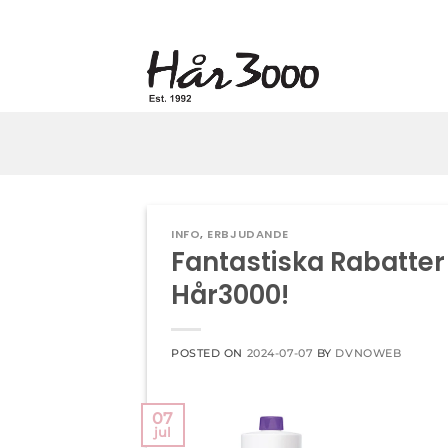
Skip
to
content
INFO
,
ERBJUDANDE
Fantastiska Rabatte
Hår3000!
POSTED ON
2024-07-07
BY
DVNOWEB
07
jul