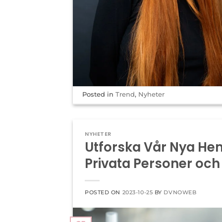
Posted in
Trend
,
Nyheter
NYHETER
Utforska Vår Nya He
Privata Personer och
POSTED ON
2023-10-25
BY
DVNOWEB