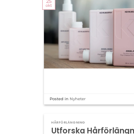
25
okt
Posted in
Nyheter
HÅRFÖRLÄNGNING
Utforska Hårförläng