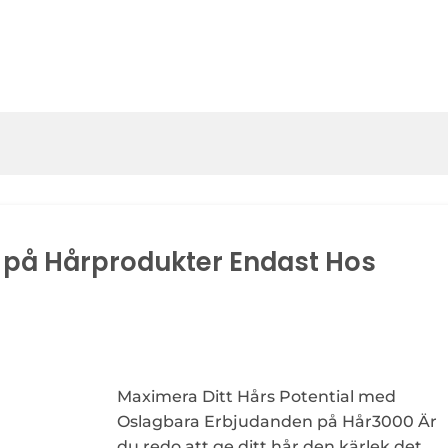
r på Hårprodukter Endast Hos
Maximera Ditt Hårs Potential med
Oslagbara Erbjudanden på Hår3000 Är
du redo att ge ditt hår den kärlek det