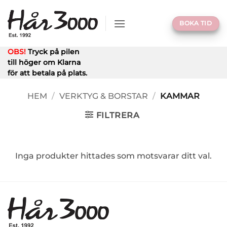
Skip
to
BOKA TID
content
OBS!
Tryck på pilen
till höger om Klarna
för att betala på plats.
HEM
/
VERKTYG & BORSTAR
/
KAMMAR
FILTRERA
Inga produkter hittades som motsvarar ditt val.