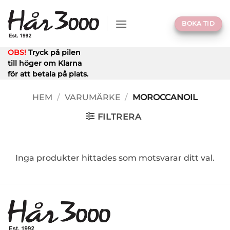
Skip
to
BOKA TID
content
OBS!
Tryck på pilen
till höger om Klarna
för att betala på plats.
HEM
/
VARUMÄRKE
/
MOROCCANOIL
FILTRERA
Inga produkter hittades som motsvarar ditt val.