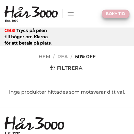
Skip
to
BOKA TID
content
OBS!
Tryck på pilen
till höger om Klarna
för att betala på plats.
HEM
/
REA
/
50% 0FF
FILTRERA
Inga produkter hittades som motsvarar ditt val.