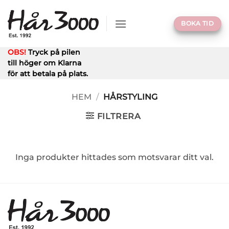
Skip
to
BOKA TID
content
OBS!
Tryck på pilen
till höger om Klarna
för att betala på plats.
HEM
/
HÅRSTYLING
FILTRERA
Inga produkter hittades som motsvarar ditt val.